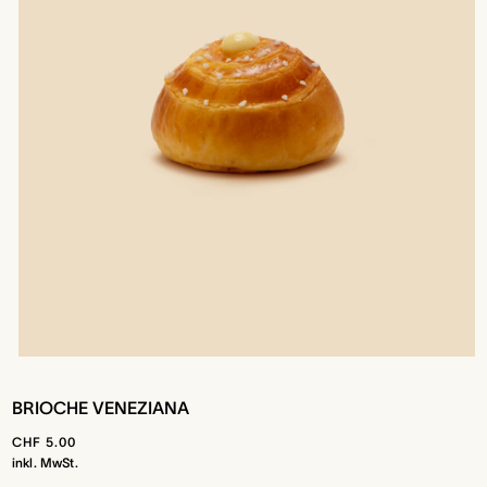
Medien
1
in
BRIOCHE VENEZIANA
Modal
öffnen
Normaler
CHF 5.00
Preis
inkl. MwSt.