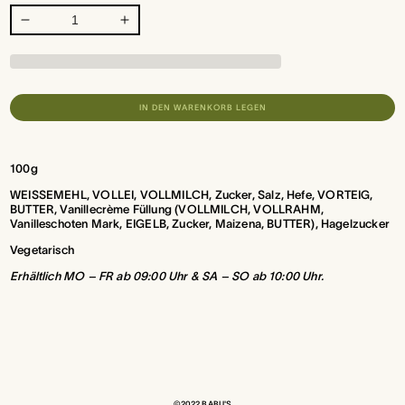
Verringere
Erhöhe
die
die
Menge
Menge
für
für
BRIOCHE
BRIOCHE
IN DEN WARENKORB LEGEN
VENEZIANA
VENEZIANA
100g
WEISSEMEHL, VOLLEI, VOLLMILCH, Zucker, Salz, Hefe, VORTEIG,
BUTTER, Vanillecrème Füllung (VOLLMILCH, VOLLRAHM,
Vanilleschoten Mark, EIGELB, Zucker, Maizena, BUTTER), Hagelzucker
Vegetarisch
Erhältlich MO – FR ab 09:00 Uhr &
SA – SO ab 10:00 Uhr.
©2022 BABU'S